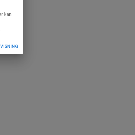
ær kan
.
 VISNING