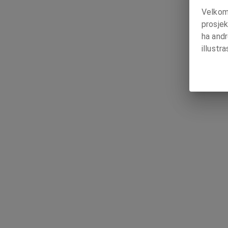
Velkomm
prosjek
ha and
illustr