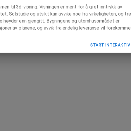
en til 3d-visning. Visningen er ment for å gi et inntrykk av
tet. Solstudie og utsikt kan avvike noe fra virkeligheten, og tr
re høyder enn gjengitt. Bygningene og utomhusområdet er
asjoner av planene, og avvik fra endelig leveranse vil forekomme
START INTERAKTIV