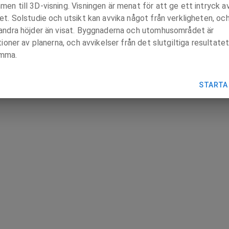
en till 3D-visning. Visningen är menat för att ge ett intryck a
et. Solstudie och utsikt kan avvika något från verkligheten, oc
 andra höjder än visat. Byggnaderna och utomhusområdet är
ationer av planerna, och avvikelser från det slutgiltiga resultate
mma.
STARTA