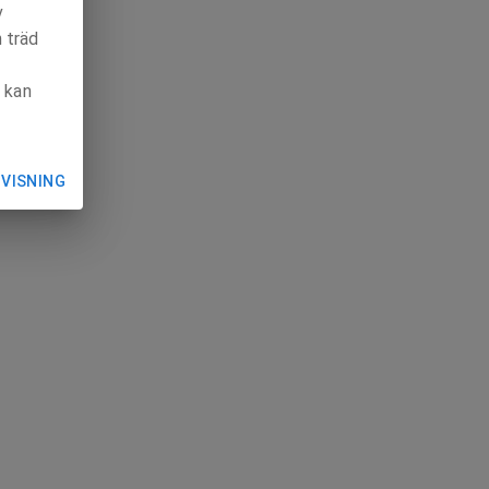
v
h träd
t kan
 VISNING