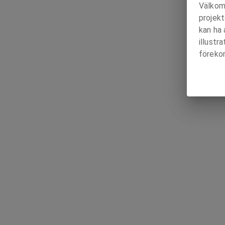
Välkomm
projekt
kan ha
illustr
föreko