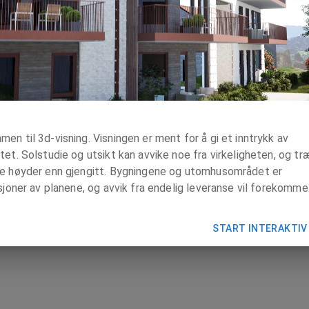
en til 3d-visning. Visningen er ment for å gi et inntrykk av
tet. Solstudie og utsikt kan avvike noe fra virkeligheten, og tr
re høyder enn gjengitt. Bygningene og utomhusområdet er
asjoner av planene, og avvik fra endelig leveranse vil forekomme
START INTERAKTIV