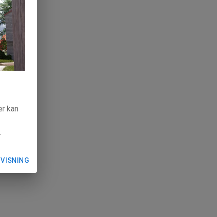
ær kan
.
 VISNING