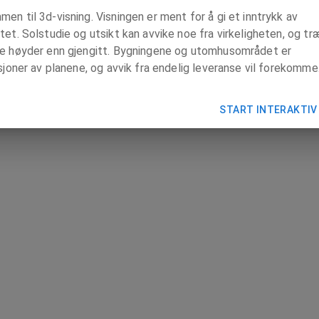
en til 3d-visning. Visningen er ment for å gi et inntrykk av
tet. Solstudie og utsikt kan avvike noe fra virkeligheten, og tr
re høyder enn gjengitt. Bygningene og utomhusområdet er
asjoner av planene, og avvik fra endelig leveranse vil forekomme
START INTERAKTIV