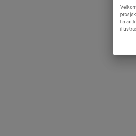
Velkomm
prosjek
ha and
illustr