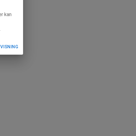
ær kan
.
 VISNING