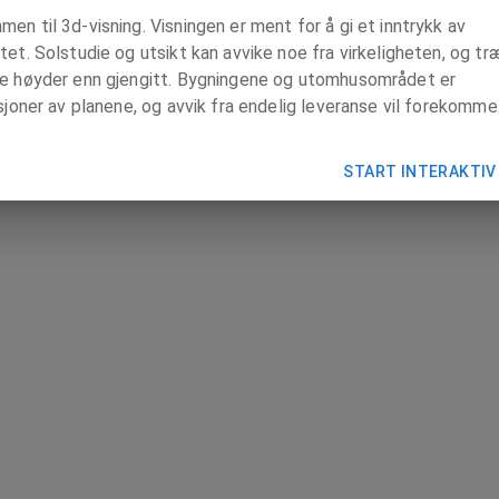
en til 3d-visning. Visningen er ment for å gi et inntrykk av
tet. Solstudie og utsikt kan avvike noe fra virkeligheten, og tr
re høyder enn gjengitt. Bygningene og utomhusområdet er
asjoner av planene, og avvik fra endelig leveranse vil forekomme
START INTERAKTIV