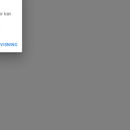
ær kan
.
 VISNING