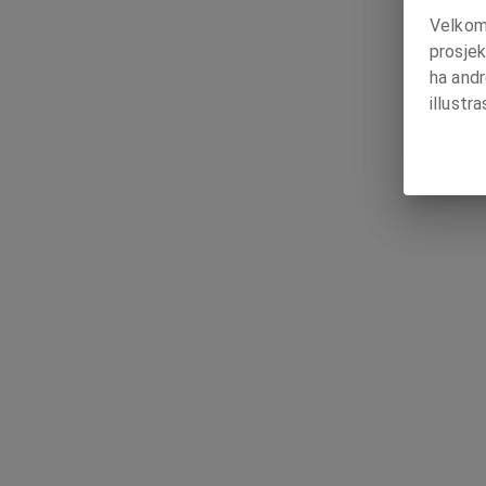
Velkomm
prosjek
ha and
illustr